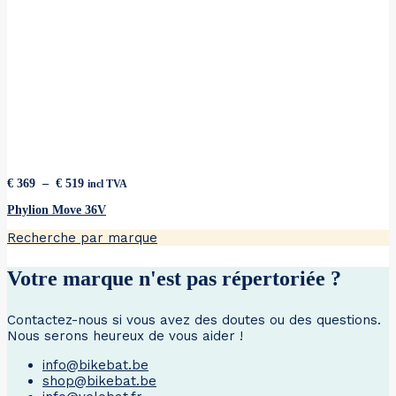
Plage
€
369
–
€
519
incl TVA
de
prix :
Phylion Move 36V
€ 369
Recherche par marque
à
€ 519
Votre marque n'est pas répertoriée ?
Contactez-nous si vous avez des doutes ou des questions.
Nous serons heureux de vous aider !
info@bikebat.be
shop@bikebat.be