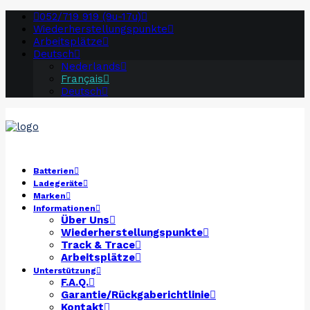
052/719 919 (9u-17u)
Wiederherstellungspunkte
Arbeitsplätze
Deutsch
Nederlands
Français
Deutsch
Batterien
Ladegeräte
Marken
Informationen
Über Uns
Wiederherstellungspunkte
Track & Trace
Arbeitsplätze
Unterstützung
F.A.Q.
Garantie/Rückgaberichtlinie
Kontakt