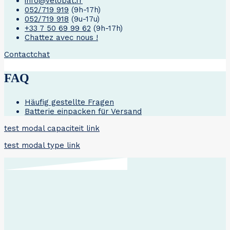
info@velobat.fr
052/719 919
(9h-17h)
052/719 918
(9u-17u)
+33 7 50 69 99 62
(9h-17h)
Chattez avec nous !
Contact
chat
FAQ
Häufig gestellte Fragen
Batterie einpacken für Versand
test modal capaciteit link
test modal type link