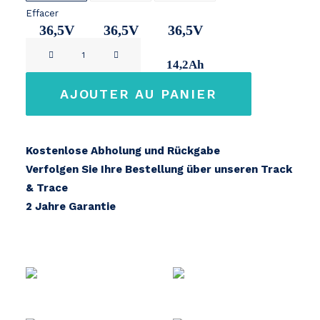
Effacer
36,5V
36,5V
36,5V
quantité
9,5Ah
11Ah
14,2Ah
de
Phylion
AJOUTER AU PANIER
Wall-
E
XH370-
Kostenlose Abholung und Rückgabe
10J
Verfolgen Sie Ihre Bestellung über unseren Track
& Trace
2 Jahre Garantie