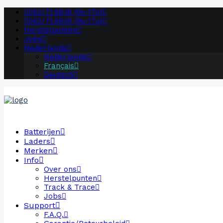
052/71.99.18 (9u-17u)
052/71.99.19 (9u-17u)
Herstelpunten
Jobs
Nederlands
Nederlands
Français
Deutsch
Batterijen
Laders
Merken
Info
Over ons
Herstelpunten
Track & Trace
Jobs
Support
F.A.Q.