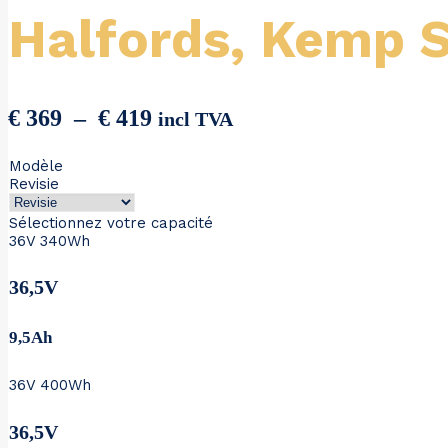
Halfords, Kemp S
Plage
€
369
–
€
419
incl TVA
de
Modèle
prix :
Revisie
€ 369
à
Sélectionnez votre capacité
36V 340Wh
€ 419
36,5V
9,5Ah
36V 400Wh
36,5V