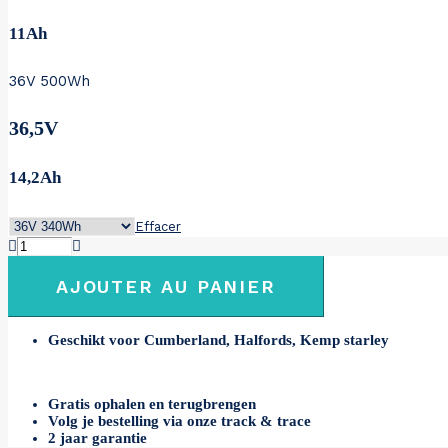
11Ah
36V 500Wh
36,5V
14,2Ah
Effacer
quantité
de
Halfords,
AJOUTER AU PANIER
Kemp
Starley
36V
Geschikt voor Cumberland, Halfords, Kemp starley
Gratis ophalen en terugbrengen
Volg je bestelling via onze track & trace
2 jaar garantie