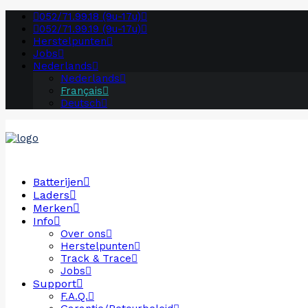
052/71.99.18 (9u-17u)
052/71.99.19 (9u-17u)
Herstelpunten
Jobs
Nederlands
Nederlands
Français
Deutsch
Batterijen
Laders
Merken
Info
Over ons
Herstelpunten
Track & Trace
Jobs
Support
F.A.Q.