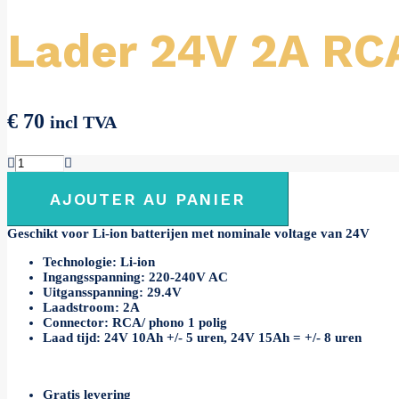
Lader 24V 2A RCA
€
70
incl TVA
quantité
de
Lader
AJOUTER AU PANIER
24V
2A
Geschikt voor Li-ion batterijen met nominale voltage van 24V
RCA
/
Technologie:
Li-ion
phono
Ingangsspanning:
220-240V AC
1
Uitgansspanning:
29.4V
polig
Laadstroom:
2A
Connector:
RCA/ phono 1 polig
Laad tijd: 24V 10Ah +/- 5 uren, 24V 15Ah = +/- 8 uren
Gratis levering