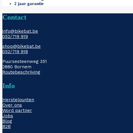
2 jaar garantie
Contact
info@bikebat.be
052/719 919
shop@bikebat.be
052/719 918
Puursesteenweg 351
2880 Bornem
Routebeschrijving
Info
Herstelpunten
Over ons
Word partner
Jobs
Blog
B2B