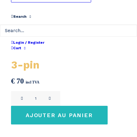
Search
Login / Register
Cart
Chargeur 24V 2A XLR
3-pin
€
70
incl TVA
quantité
de
Chargeur
AJOUTER AU PANIER
24V
2A
XLR