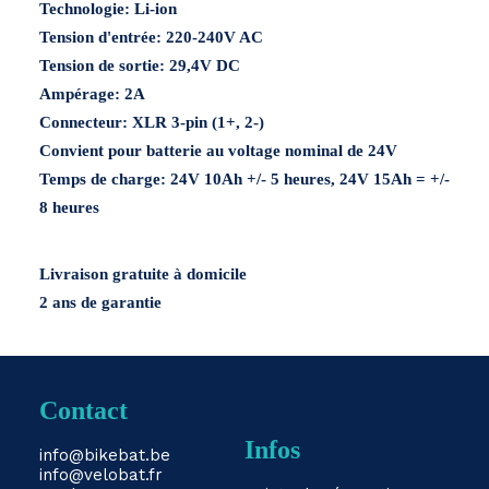
Technologie: Li-ion
3-
Tension d'entrée: 220-240V AC
pin
Tension de sortie: 29,4V DC
Ampérage: 2A
Connecteur: XLR 3-pin (1+, 2-)
Convient pour batterie au voltage nominal de 24V
Temps de charge: 24V 10Ah +/- 5 heures, 24V 15Ah = +/-
8 heures
Livraison gratuite à domicile
2 ans de garantie
Contact
Infos
info@bikebat.be
info@velobat.fr