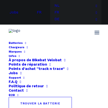
NL
Jobs
FR
FR
DE
Batteries
Chargeurs
Accueil
Chargeurs
chargeur
Marques
Chargeur 24V 2A XLR 3-pin
Infos
À propos de
Bikebat
Velobat
Points de réparation
Points d’achat “track n trace”
Jobs
Support
F.A.Q
Politique de retour
Contact
B2B
TROUVER LA BATTERIE