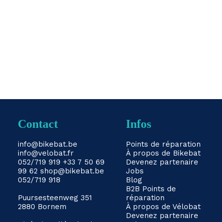
Vous recevez la batterie à votre dom
by DevCrive
Contact
Infos
info@bikebat.be
Points de réparation
info@velobat.fr
À propos de Bikebat
052/719 919
+33 7 50 69
Devenez partenaire
99 62
shop@bikebat.be
Jobs
052/719 918
Blog
B2B
Points de
Puursesteenweg 351
réparation
2880 Bornem
À propos de Vélobat
Devenez partenaire