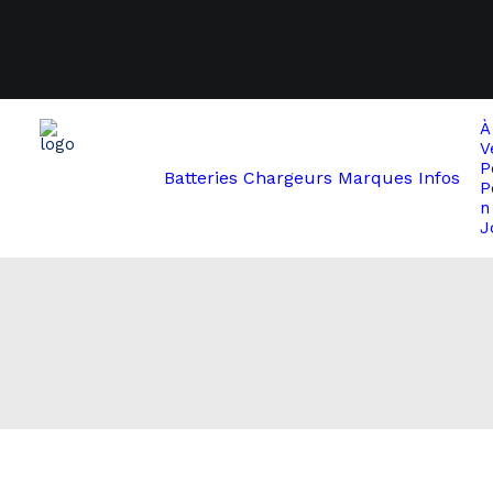
À
V
P
Batteries
Chargeurs
Marques
Infos
P
n
J