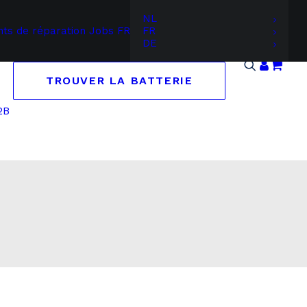
NL
nts de réparation
Jobs
FR
FR
DE
TROUVER LA BATTERIE
2B