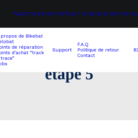
052/719 919 (9h-17h)
+33 7 50 69 99 62 (9h-17h)
Poi
 propos de
Bikebat
elobat
F.A.Q
oints de réparation
Support
B
Politique de retour
oints d’achat “track
Contact
 trace”
obs
étape 5